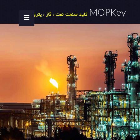
MOPKey
کلید صنعت نفت ، گاز ، پتروشیمی