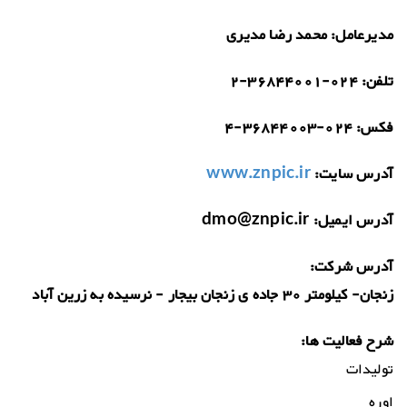
مدیرعامل:
محمد رضا مدیری
تلفن:
2-36844001-024
فکس:
4-36844003-024
آدرس سایت:
www.znpic.ir
آدرس ایمیل:
dmo@znpic.ir
آدرس شرکت:
زنجان- كيلومتر 30 جاده ی زنجان بيجار - نرسيده به زرين آباد
شرح فعالیت ها:
تولیدات
اوره