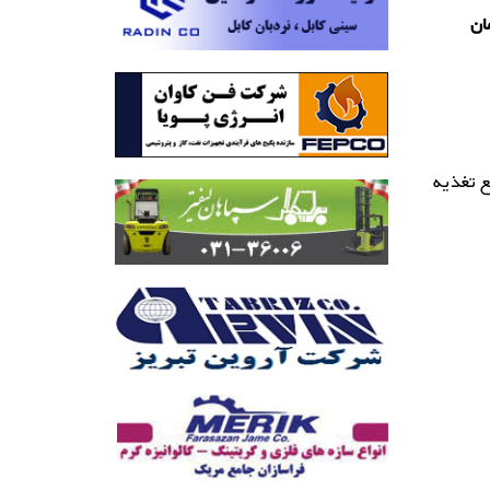
ادگان، پلاک2، ساختمان
د کننده ترانس های اتوماتیک (AVR)، منبع تغذیه