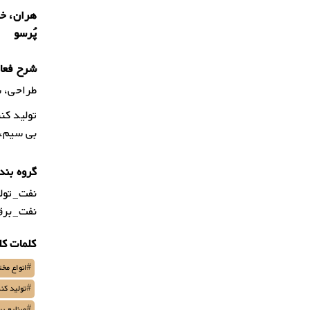
پُرسو
شرح فعال
طراحی، س
بی سیم، 
گروه بند
نفت_تولی
نفت_برق 
کلمات کل
#انواع مخ
#تولید کنن
#صنایع پر