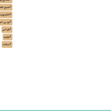
#منبع تغذ
#الکترونی
#یو پی ا
#طراحی
#تولید
#ساخت