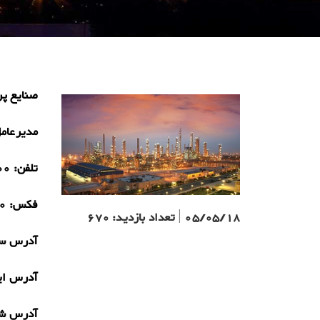
صنایع پر
مدیرعام
تلفن:
00
فکس:
0
05/05/18
|
تعداد بازدید:
670
آدرس سا
آدرس ای
آدرس ش