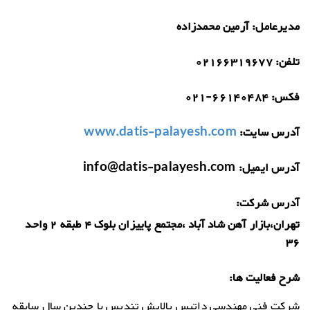
مدیرعامل:
آرمین محمدزاده
تلفن:
02166319677
فکس:
021-66140484
آدرس سایت:
www.datis-palayesh.com
آدرس ایمیل:
info@datis-palayesh.com
آدرس شرکت:
تهران،بازار آهن شاد آباد ،مجتمع پاییزان بلوک 4 طبقه 2 واحد
36
شرح فعالیت ها:
شرکت فنی مهندسی داتیس پالایش تندیس با چندین سال سابقه