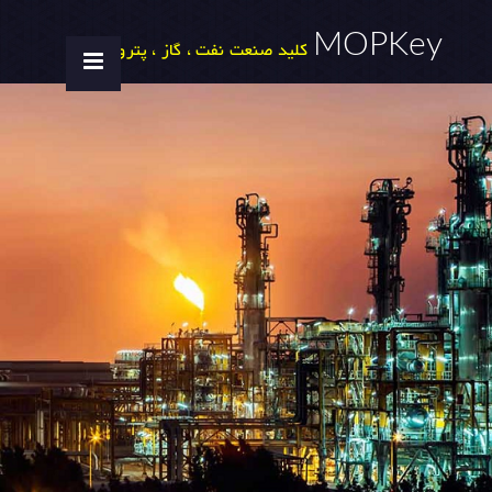
MOPKey
کلید صنعت نفت ، گاز ، پتروشیمی