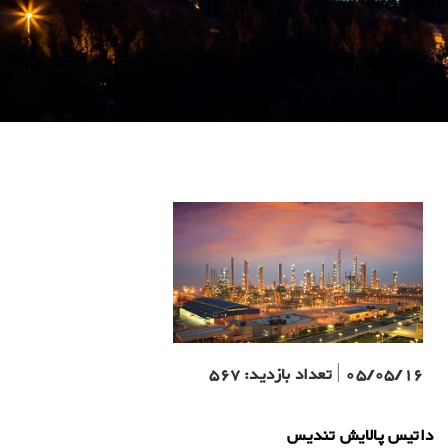
05/05/16
|
تعداد بازدید:
567
داتیس پالایش تندیس