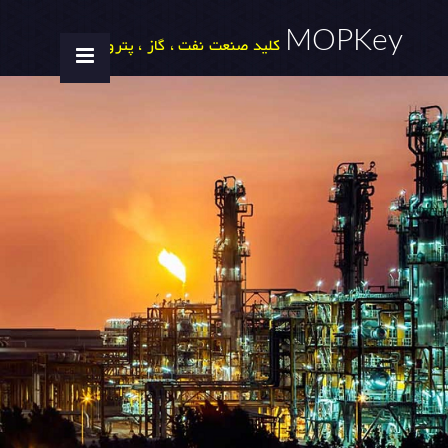
MOPKey
کلید صنعت نفت ، گاز ، پتروشیمی