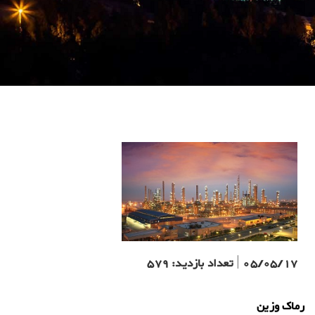
05/05/17
|
تعداد بازدید:
579
رماک وزین