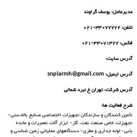
مدیرعامل:
یوسف گراوند
تلفن:
021-33077772
فکس:
021-33071322
آدرس سایت:
آدرس ایمیل:
snplarmh@gmail.com
آدرس شرکت:
تهران خ نبرد شمالی
شرح فعالیت ها:
تأمین کنندگان و سازندگان تجهیزات اختصاصی صنایع بالادستی-
تجهیزات خاص صنعت نفت، گاز- ابزار آلات تعمیرات و مانده
یابی- لوله جداری و مغزی- دستگاههای عملیاتی زمین شناسی و