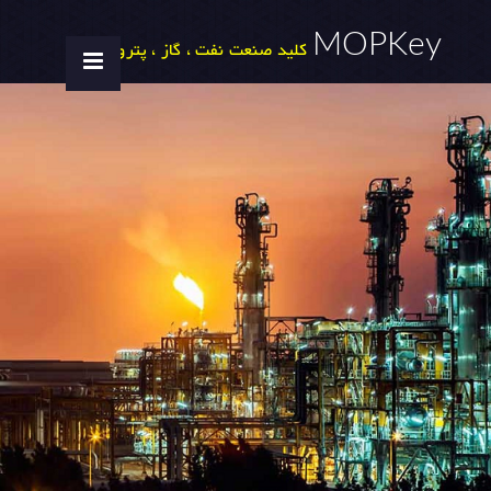
MOPKey
کلید صنعت نفت ، گاز ، پتروشیمی