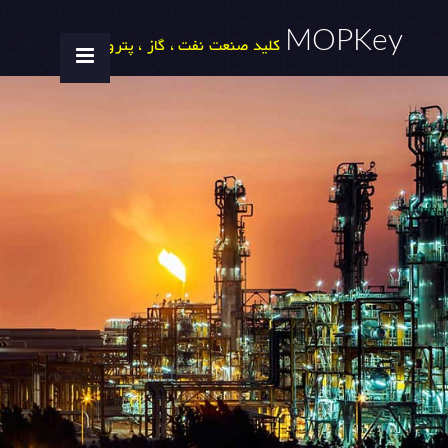
MOPKey
کلید صنعت نفت ، گاز ، پتروشیمی