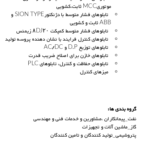
موتوریMCC ثابت،کشویی
تابلوهای فشار متوسط با دژنکتورSION TYPE و
ABB ثابت و کشویی
تابلوهای فشار متوسط کمپکت ۸DJ۲۰ زیمنس
تابلوهای کنترل فرایند با نشان دهنده پروسه تولید
تابلوهای توزیع D.P و AC/DC
تابلوهای خازن برای اصلاح ضریب قدرت
تابلوهای حفاظت و کنترل، تابلوهای PLC
میزهای کنترل
گروه بندی ها:
نفت_پیمانکاران ،مشاورین و خدمات فنی و مهندسی
گاز_ماشین آلات و تجهیزات
پتروشیمی_تولید کنندگان و تامین کنندگان