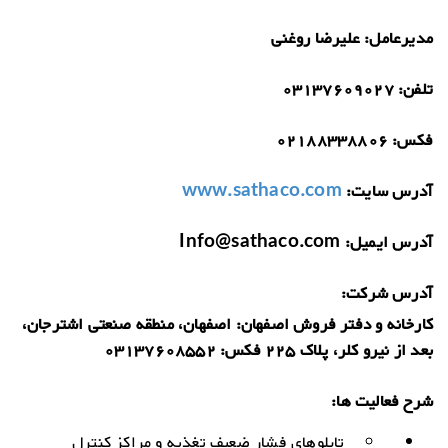
مدیرعامل:
علیرضا روغنی
تلفن:
03137609027
فکس:
02188338806
آدرس سایت:
www.sathaco.com
آدرس ایمیل:
Info@sathaco.com
آدرس شرکت:
کارخانه و دفتر فروش اصفهان: اصفهان، منطقه صنعتی اشترجان،
بعد از نیرو کلر، پلاک 225 فکس: 03137608552
شرح فعالیت ها:
تابلوهای فشار ضعیف تغذیه و مراکز کنترل