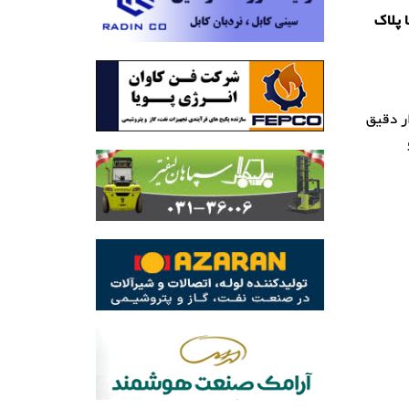
یس لومومبا پلاک
 ابزار دقیق