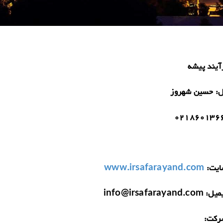
آیند پیشه
ل:
حسین شهروز
021860136
یت:
www.irsafarayand.com
میل:
info@irsafarayand.com
رکت: