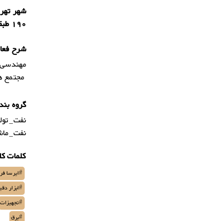
190 طبقه چهارم واحد 10
شرح فعال
مجتمع ها
گروه بند
نفت_تولی
نفت_ماشی
کلمات کل
#ایرسا فر
#ابزار دقی
#تجهیزات
#برق