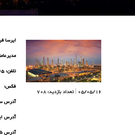
ایرسا فر
مدیرعام
تلفن:
65
فکس:
05/05/16
|
تعداد بازدید:
708
آدرس سا
آدرس ای
آدرس ش