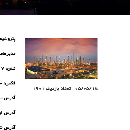
پتروشیم
مدیرعام
تلفن:
17
فکس:
0
05/05/15
|
تعداد بازدید:
1901
آدرس سا
آدرس ای
آدرس ش