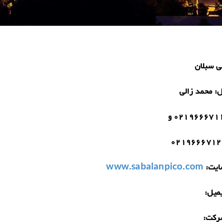
ی سبلان
ل:
محمد زالی
021966671 و
0219666712
یت:
www.sabalanpico.com
میل:
رکت: