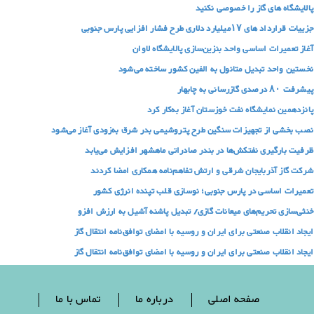
پالایشگاه های گاز را خصوصی نکنید
جزییات قرارداد های ۱۷میلیارد دلاری طرح فشار افزایی پارس جنوبی
آغاز تعمیرات اساسی واحد بنزین‌سازی پالایشگاه لاوان
نخستین واحد تبدیل متانول به الفین کشور ساخته می‌شود
پیشرفت ۸۰ درصدی گازرسانی به چابهار
پانزدهمین نمایشگاه نفت خوزستان آغاز به‌کار کرد
نصب بخشی از تجهیزات سنگین طرح پتروشیمی بدر شرق به‌زودی آغاز می‌شود
ظرفیت بارگیری نفتکش‌ها در بندر صادراتی ماهشهر افزایش می‌یابد
شرکت گاز آذربایجان شرقی و ارتش تفاهم‌نامه همکاری امضا کردند
تعمیرات اساسی در پارس‌ جنوبی؛ نوسازی قلب تپنده انرژی کشور
خنثی‌سازی تحریم‌های میعانات گازی/ تبدیل پاشنه آشیل به ارزش افزو
ایجاد انقلاب صنعتی برای ایران و روسیه با امضای توافق‌نامه انتقال گاز
ایجاد انقلاب صنعتی برای ایران و روسیه با امضای توافق‌نامه انتقال گاز
صفحه اصلی
درباره ما
تماس با ما