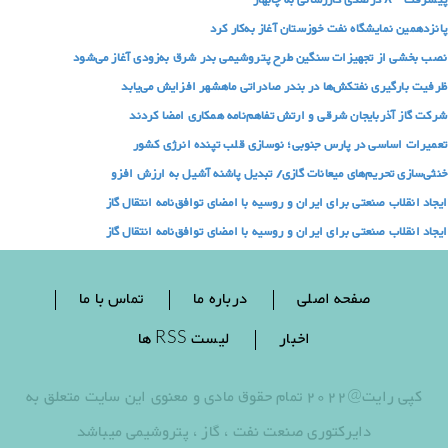
پیشرفت ۸۰ درصدی گازرسانی به چابهار
پانزدهمین نمایشگاه نفت خوزستان آغاز به‌کار کرد
نصب بخشی از تجهیزات سنگین طرح پتروشیمی بدر شرق به‌زودی آغاز می‌شود
ظرفیت بارگیری نفتکش‌ها در بندر صادراتی ماهشهر افزایش می‌یابد
شرکت گاز آذربایجان شرقی و ارتش تفاهم‌نامه همکاری امضا کردند
تعمیرات اساسی در پارس‌ جنوبی؛ نوسازی قلب تپنده انرژی کشور
خنثی‌سازی تحریم‌های میعانات گازی/ تبدیل پاشنه آشیل به ارزش افزو
ایجاد انقلاب صنعتی برای ایران و روسیه با امضای توافق‌نامه انتقال گاز
ایجاد انقلاب صنعتی برای ایران و روسیه با امضای توافق‌نامه انتقال گاز
صفحه اصلی
درباره ما
تماس با ما
اخبار
لیست RSS ها
کپی رایت@2022 تمام حقوق مادی و معنوی این سایت متعلق به
دایرکتوری صنعت نفت ، گاز ، پتروشیمی میباشد