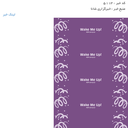
کد خبر : 5113
منبع خبر : خبرگزاری شانا
لینک خبر