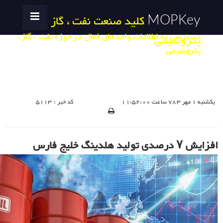
MOPKey
کلید صنعت نفت ، گاز ،
دسترسی به اطلاعات واحدهای فعال در حوزه نفت ، گاز ،
پتروشیمی
پتروشیمی
یکشنبه 1 مهر 783 ساعت 11:52:00
کد خبر : 5113
افزایش ۷ درصدی تولید هلدینگ خلیج فارس