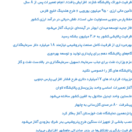
ظرفیت خوراک پالایشگاه شازند افزایش یافت/ انجام تعمیرات پس از ۸ سال
تأمین مالی ارزی ۹۵۰ میلیون یورویی ۶ طرح‌ هلدینگ خلیج‌ فارس
حفظ پارس جنوبی مسئولیت ملی است/ نقش حیاتی در درآمد ارزی کشور
فاز جدید توسعه میدان ابوذر در آینده‌ای نزدیک آغاز می‌شود
ظرفیت پالایشی کشور به ۲.۴ میلیون بشکه رسید
بهره‌برداری از ظرفیت کامل صنعت پتروشیمی نیازمند ۱۸ میلیارد دلار سرمایه‌گذاری
گام‌های پالایشگاه دهم برای پایداری تولید و توسعه بهره‌وری
عزم وزارت نفت برای جذب سرمایه/ تسهیل سرمایه‌گذاری در بالادست نفت و گاز
پالایشگاه های گاز را خصوصی نکنید
جزییات قرارداد های ۱۷میلیارد دلاری طرح فشار افزایی پارس جنوبی
آغاز تعمیرات اساسی واحد بنزین‌سازی پالایشگاه لاوان
نخستین واحد تبدیل متانول به الفین کشور ساخته می‌شود
پیشرفت ۸۰ درصدی گازرسانی به چابهار
پانزدهمین نمایشگاه نفت خوزستان آغاز به‌کار کرد
نصب بخشی از تجهیزات سنگین طرح پتروشیمی بدر شرق به‌زودی آغاز می‌شود
ظرفیت بارگیری نفتکش‌ها در بندر صادراتی ماهشهر افزایش می‌یابد