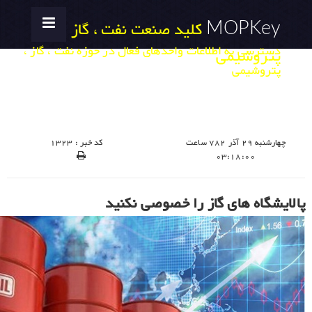
MOPKey
کلید صنعت نفت ، گاز ،
دسترسی به اطلاعات واحدهای فعال در حوزه نفت ، گاز ،
پتروشیمی
پتروشیمی
چهارشنبه 29 آذر 782 ساعت
کد خبر : 1323
03:18:00
پالایشگاه های گاز را خصوصی نکنید