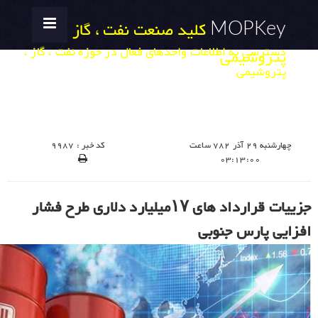
MOPKey
کلید صنعت نفت ، گاز ،
دسترسی به اطلاعات واحدهای فعال در حوزه نفت ، گاز ،
پتروشیمی
پتروشیمی
چهارشنبه 29 آذر 782 ساعت
کد خبر : 9987
03:13:00
جزییات قرارداد های ۱۷میلیارد دلاری طرح فشار
افزایی پارس جنوبی