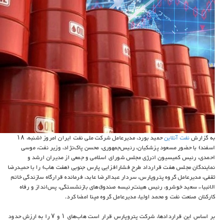
به گزارش
نفت آنلاین
حمید بورد، مدیرعامل شرکت ملی نفت ایران امروز (شنبه، ۱۸
اسفند) با حضور مسعود پزشکیان، رئیس‌جمهوری، محسن پاک‌نژاد، وزیر نفت، موسی
احمدی، رئیس کمیسیون انرژی مجلس شورای اسلامی و جمعی از مدیران ارشد و
نمایندگان مجلس هفت قرارداد طرح فشارافزایی پارس جنوبی (هفت هاب) را با حمیدرضا
ثقفی، مدیرعامل گروه پتروپارس، سردار عبدالرضا عابد، فرمانده قرارگاه سازندگی خاتم
الانبیاء، سعید خوشرو، رئیس هیئت‌رئیسه صندوق‌های بازنشستگی، پس‌انداز و رفاه
کارکنان صنعت نفت و محمد اولیا، مدیرعامل گروه مپنا امضا کرد.
بر اساس این قراردادها، شرکت پتروپارس قرار است هاب‌های ۱ و ۷ را به ارزش حدود